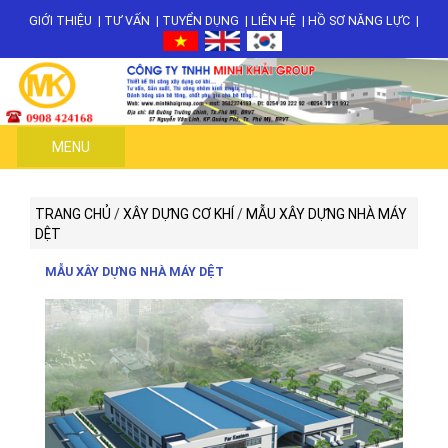
GIỚI THIỆU
|
TƯ VẤN
|
TUYỂN DỤNG
|
LIÊN HỆ
|
HỒ SƠ NĂNG LỰC
|
MENU
TRANG CHỦ
/
XÂY DỰNG CƠ KHÍ
/
MẪU XÂY DỰNG NHÀ MÁY
DỆT
MẪU XÂY DỰNG NHÀ MÁY DỆT