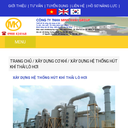
GIỚI THIỆU
|
TƯ VẤN
|
TUYỂN DỤNG
|
LIÊN HỆ
|
HỒ SƠ NĂNG LỰC
|
MENU
TRANG CHỦ
/
XÂY DỰNG CƠ KHÍ
/
XÂY DỰNG HỆ THỐNG HÚT
KHÍ THẢI LÒ HƠI
XÂY DỰNG HỆ THỐNG HÚT KHÍ THẢI LÒ HƠI