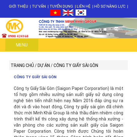
GIỚI THIỆU
|
TƯ VẤN
|
TUYỂN DỤNG
|
LIÊN HỆ
|
HỒ SƠ NĂNG LỰC
|
MENU
TRANG CHỦ
/
DỰ ÁN
/
CÔNG TY GIẤY SÀI GÒN
CÔNG TY GIẤY SÀI GÒN
Công ty Giấy Sài Gòn (Saigon Paper Corporation) là một
tổ hợp gồm nhiều xưởng sản xuất giấy sử dụng công
nghệ tiên tiến nhất hiện nay. Năm 2016 đáp ứng sự ra
đời và đi vào hoạt động, Công ty giấy sài gòn đã chính
thức mời Minh Khải Group là nhà thầu đảm nhiệm công
trình thiết kế thi công xây dựng hệ thống nhà xưởng -
văn phòng cho các xưởng sản xuất giấy của Saigon
Paper Corporation. Công trình được Chúng tôi hoàn