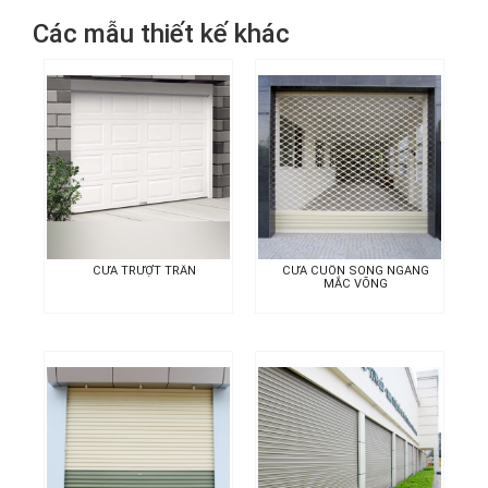
Các mẫu thiết kế khác
CỬA TRƯỢT TRẦN
CỬA CUỐN SONG NGANG
MẮC VÕNG