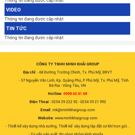
Thông tin đang được cập nhật
VIDEO
Thông tin đang được cập nhật
TIN TỨC
Thông tin đang được cập nhật
CÔNG TY TNHH MINH KHẢI GROUP
Địa chỉ:
-
68 Đường Trường Chinh, Tx. Phú Mỹ, BRVT
- 57 Nguyễn Văn Linh, Kp. Quảng Phú, P. Phú Mỹ, Tx. Phú Mỹ, Tỉnh
Bà Rịa - Vũng Tàu, VN
Hotline:
0908 42 41 68
Điện Thoại :
0254 39 222 92 - 0254 39 21 992
Email:
mk@minhkhaigroup.com
Website:
www.minhkhaigroup.com
- Thiết kế xây dựng nhà xưởng, Thiết kế xây dựng lắp đặt cơ khí trọn gói...
- Tư vấn sản xuất, thi công nhôm kính xingfa,...