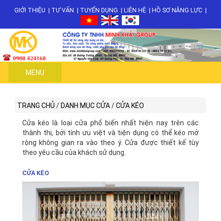
GIỚI THIỆU
|
TƯ VẤN
|
TUYỂN DỤNG
|
LIÊN HỆ
|
HỒ SƠ NĂNG LỰC
|
MENU
TRANG CHỦ
/
DANH MỤC CỬA
/
CỬA KÉO
Cửa kéo là loại cửa phổ biến nhất hiện nay trên các
thành thị, bởi tính ưu việt và tiện dụng có thể kéo mở
rộng không gian ra vào theo ý. Cửa được thiết kế tùy
theo yêu cầu của khách sử dụng.
CỬA KÉO