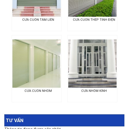
CỬA CUỐN TẤM LIỀN
CỬA CUỐN THÉP TĨNH ĐIỆN
CỬA CUỐN NHÔM
CỬA NHÔM KÍNH
TƯ VẤN